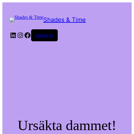
Shades & Time
LinkedIn
Instagram
Facebook
Logga in
Ursäkta dammet!