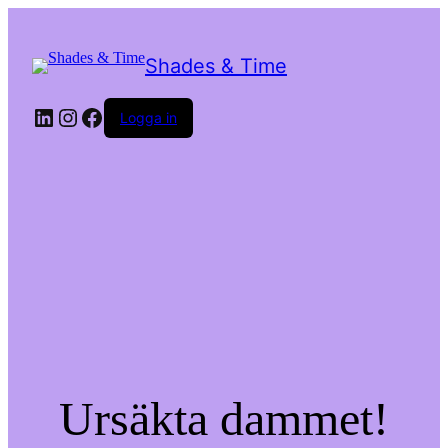
Shades & Time
LinkedIn
Instagram
Facebook
Logga in
Ursäkta dammet!