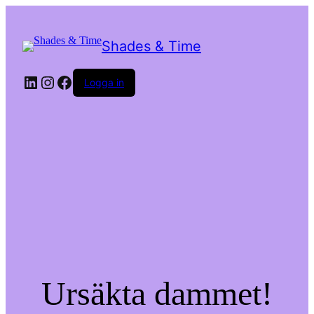
Shades & Time
LinkedIn
Instagram
Facebook
Logga in
Ursäkta dammet!