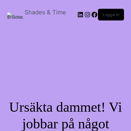
Shades & Time
LinkedIn
Instagram
Facebook
Logga in
Ursäkta dammet! Vi
jobbar på något