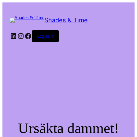
Shades & Time
LinkedIn
Instagram
Facebook
Logga in
Ursäkta dammet!