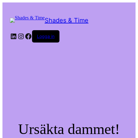
Shades & Time
LinkedIn
Instagram
Facebook
Logga in
Ursäkta dammet!