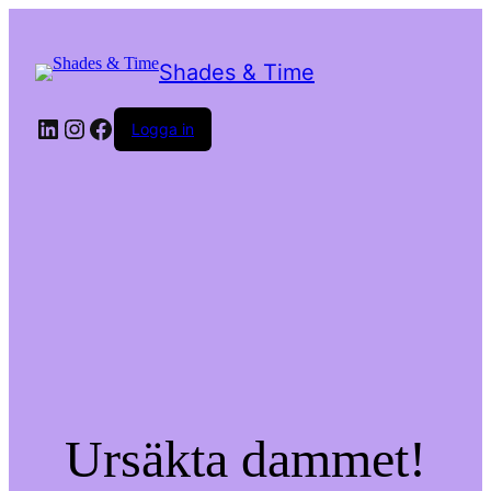
Shades & Time
LinkedIn
Instagram
Facebook
Logga in
Ursäkta dammet!