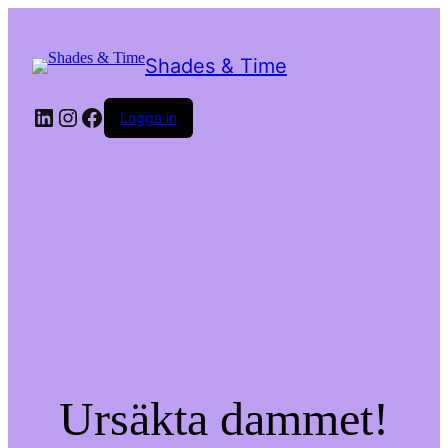
Shades & Time
LinkedIn
Instagram
Facebook
Logga in
Ursäkta dammet!