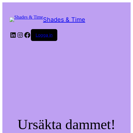
Shades & Time
LinkedIn
Instagram
Facebook
Logga in
Ursäkta dammet!