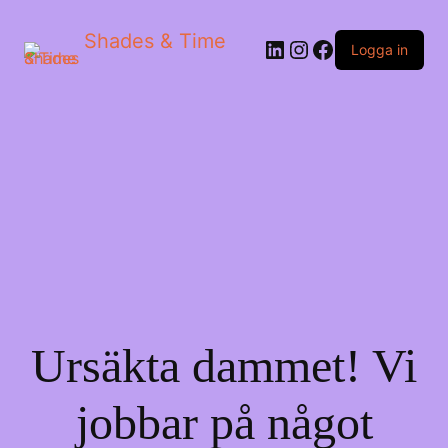
Shades & Time
LinkedIn
Instagram
Facebook
Logga in
Ursäkta dammet! Vi
jobbar på något