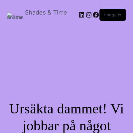
Shades & Time
LinkedIn
Instagram
Facebook
Logga in
Ursäkta dammet! Vi
jobbar på något