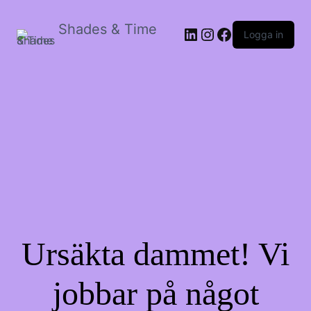
Shades & Time
LinkedIn
Instagram
Facebook
Logga in
Ursäkta dammet! Vi
jobbar på något