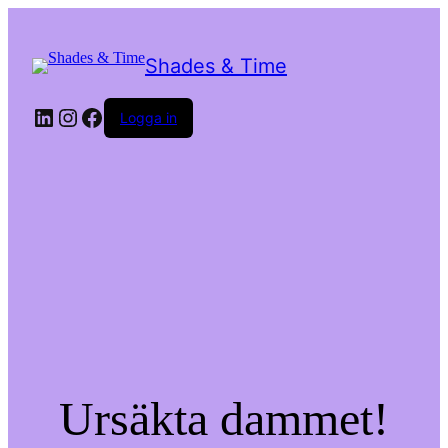
Shades & Time
LinkedIn
Instagram
Facebook
Logga in
Ursäkta dammet!