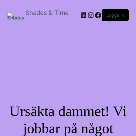
Shades & Time
LinkedIn
Instagram
Facebook
Logga in
Ursäkta dammet! Vi
jobbar på något