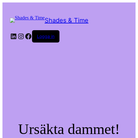
Shades & Time
LinkedIn
Instagram
Facebook
Logga in
Ursäkta dammet!