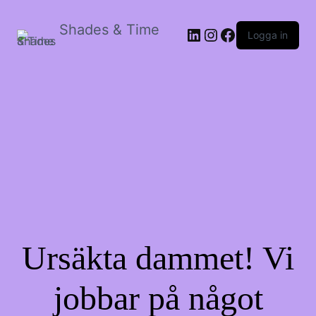
Shades & Time
LinkedIn
Instagram
Facebook
Logga in
Ursäkta dammet! Vi
jobbar på något