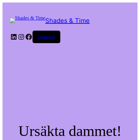
Shades & Time
LinkedIn
Instagram
Facebook
Logga in
Ursäkta dammet!