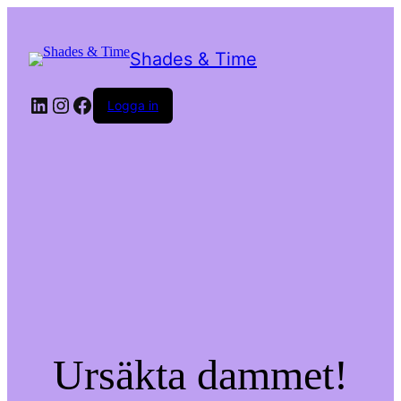
Shades & Time
LinkedIn
Instagram
Facebook
Logga in
Ursäkta dammet!