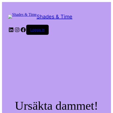
Shades & Time
LinkedIn
Instagram
Facebook
Logga in
Ursäkta dammet!