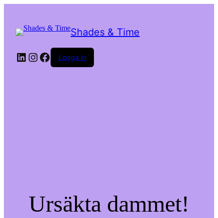
Shades & Time
LinkedIn
Instagram
Facebook
Logga in
Ursäkta dammet!