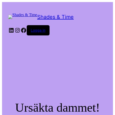
Shades & Time
LinkedIn
Instagram
Facebook
Logga in
Ursäkta dammet!