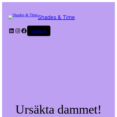
Shades & Time
LinkedIn
Instagram
Facebook
Logga in
Ursäkta dammet!