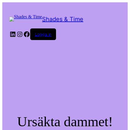
Shades & Time
LinkedIn
Instagram
Facebook
Logga in
Ursäkta dammet!