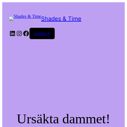
Shades & Time
LinkedIn
Instagram
Facebook
Logga in
Ursäkta dammet!