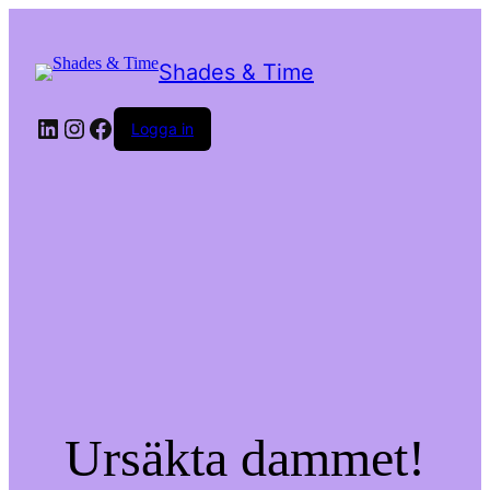
Shades & Time
LinkedIn
Instagram
Facebook
Logga in
Ursäkta dammet!