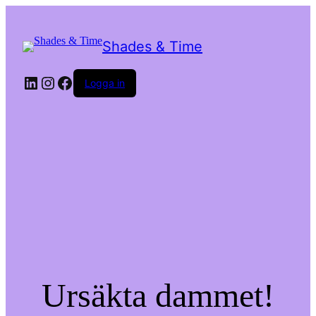
Shades & Time
LinkedIn
Instagram
Facebook
Logga in
Ursäkta dammet!