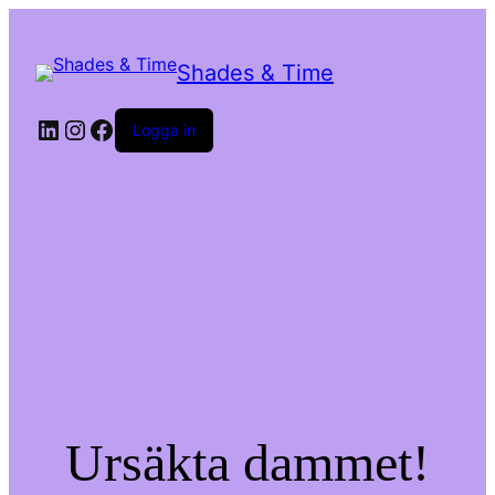
Shades & Time
LinkedIn
Instagram
Facebook
Logga in
Ursäkta dammet!