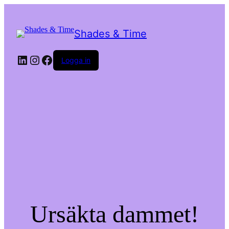
Shades & Time
LinkedIn
Instagram
Facebook
Logga in
Ursäkta dammet!